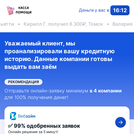
16:12
Деньги у вас в:
Кирилл Г. получил 6 300₽, Томск
Валерия К. пол
Уважаемый клиент, мы
проанализировали вашу кредитную
историю. Данные компании готовы
выдать вам заём
РЕКОМЕНДАЦИЯ
Отправьте онлайн-заявку минимум
в 4 компании
для 100% получения денег!
✅ 99% одобренных заявок
Онлайн решение за 5 минут!